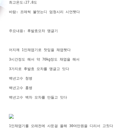
최고온도:27.8도
바람: 조매썩 불엇는디 엄청시리 시언햇다
주요내용: 후발효모차 맹글기
어지깨 1인채엽기로 찻잎을 채엽햇다
3시간정도 해서 약 70kg정도 채엽을 해서
3가지로 후발효 모차를 맹글고 잇다
백년고수 청병
백년고수 홍병
백년고수 백차 모차를 만들고 잇다
1인채엽기를 오래전에 사둔걸 올해 30여만원을 디리서 고칫다