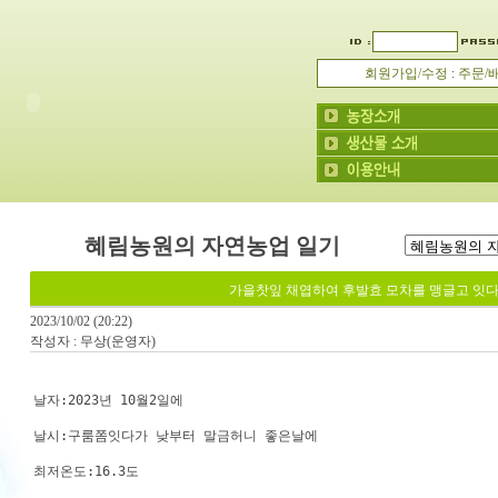
회원가입/수정
:
주문/
혜림농원의 자연농업 일기
가을찻잎 채엽하여 후발효 모차를 맹글고 잇
2023/10/02 (20:22)
작성자 : 무상(운영자)
날자:2023년 10월2일에
날시:구룸쫌잇다가 낮부터 말금허니 좋은날에
최저온도:16.3도