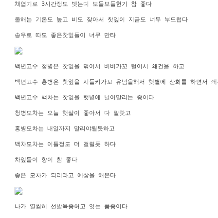
채엽기로 3시간정도 벳는디 보들보들헌기 참 좋다
올해는 기온도 높고 비도 잦아서 찻잎이 지금도 너무 부드럽다
송우로 따도 좋은찻잎들이 너무 만타
백년고수 청병은 찻잎을 덖어서 비비가꼬 털어서 쇄건을 하고
백년고수 홍병은 찻잎을 시들키가꼬 유념을해서 햇볕에 산화를 하면서 
백년고수 백차는 찻잎을 햇볕에 널어말리는 중이다
청병모차는 오늘 햇살이 좋아서 다 말랏고
홍병모차는 내일까지 말리야될듯하고
백차모차는 이틀정도 더 걸릴듯 하다
차잎들이 향이 참 좋다
좋은 모차가 되리라고 예상을 해본다
나가 열씸히 선발육종허고 잇는 품종이다