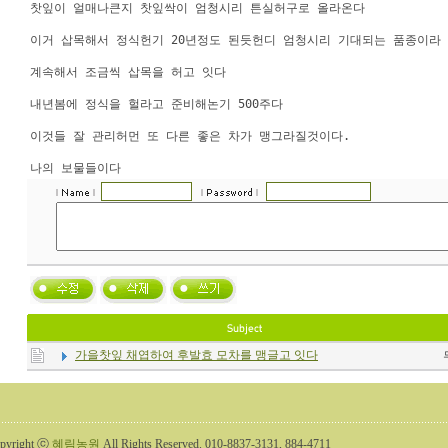
찻잎이 얼매나큰지 찻잎싹이 엄청시리 튼실허구로 올라온다
이거 삽목해서 정식헌기 20년정도 된듯헌디 엄청시리 기대되는 품종이라
계속해서 조금씩 삽목을 허고 잇다
내년봄에 정식을 헐라고 준비해논기 500주다
이것들 잘 관리허먼 또 다른 좋은 차가 맹그라질것이다.
나의 보물들이다
가을찻잎 채엽하여 후발효 모차를 맹글고 잇다
pyright ⓒ
혜림농원
All Rights Reserved. 010-8837-3131, 884-4711