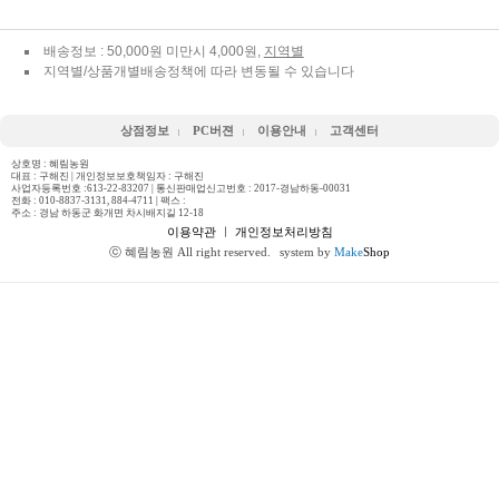
배송정보 : 50,000원 미만시 4,000원,
지역별
지역별/상품개별배송정책에 따라 변동될 수 있습니다
상점정보
PC버젼
이용안내
고객센터
상호명 : 혜림농원
대표 : 구해진 | 개인정보보호책임자 : 구해진
사업자등록번호 :613-22-83207 | 통신판매업신고번호 : 2017-경남하동-00031
전화 :
010-8837-3131, 884-4711
| 팩스 :
주소 : 경남 하동군 화개면 차시배지길 12-18
이용약관
ㅣ
개인정보처리방침
ⓒ 혜림농원 All right reserved.
system by
Make
Shop