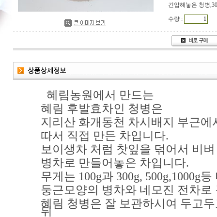
긴압해놓은 청병,3
수량 :
혜림농원에서 만드는
혜림 후발효차인 청
병은
지리산 화개동천 차시배지 부근에
따서 직접 만든 차입니다.
보이생차 처럼 찻잎을 덖어서 비벼
병차로 만들어놓은 차입니다.
무게는 100g과 300g, 500g,1000
둥근모양의 병차와 네모진 전차로
혜림 청병은 잘 보관하시여 두고두
뒤