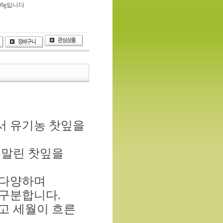
00g입니다
서 유기농 찻잎을
 말린 찻잎을
g등 다양하며
 구분합니다.
고 세월이 흐른