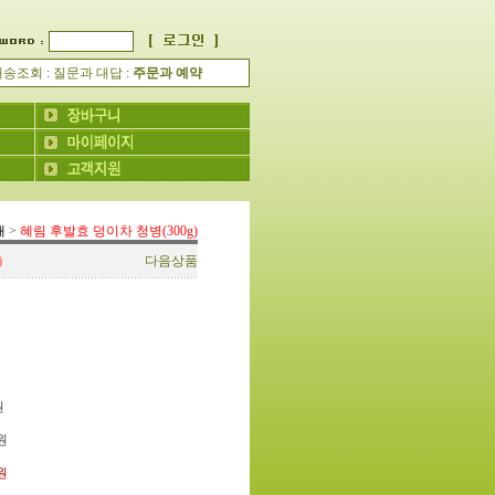
배송조회
:
질문과 대답
:
주문과 예약
개
>
혜림 후발효 덩이차 청병(300g)
다음상품
원
원
0원