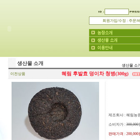
회원가입/수정
:
주문/
생산물 소개
생산물 소
혜림 후발효 덩이차 청병(300g)
이전상품
제조회사 : 혜림농
소비자가 :
300,000
판매가격 :
200,00