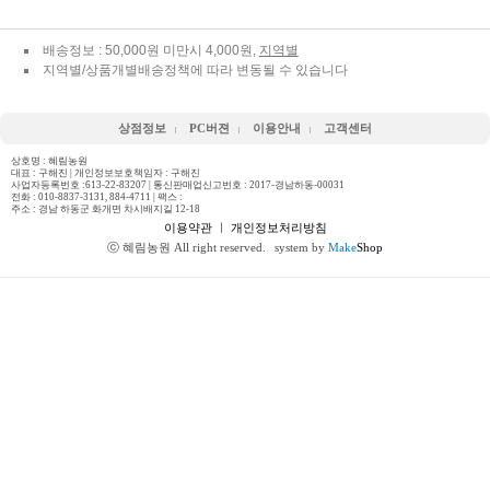
배송정보 : 50,000원 미만시 4,000원,
지역별
지역별/상품개별배송정책에 따라 변동될 수 있습니다
상점정보
PC버젼
이용안내
고객센터
상호명 : 혜림농원
대표 : 구해진 | 개인정보보호책임자 : 구해진
사업자등록번호 :613-22-83207 | 통신판매업신고번호 : 2017-경남하동-00031
전화 :
010-8837-3131, 884-4711
| 팩스 :
주소 : 경남 하동군 화개면 차시배지길 12-18
이용약관
ㅣ
개인정보처리방침
ⓒ 혜림농원 All right reserved.
system by
Make
Shop