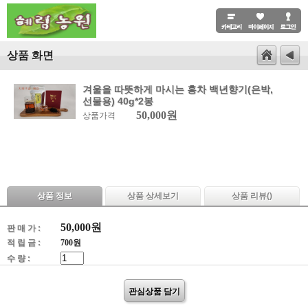
상품 화면
겨울을 따뜻하게 마시는 홍차 백년향기(은박,
선물용) 40g*2봉
50,000원
상품가격
상품 정보
상품 상세보기
상품 리뷰(
)
50,000
원
판 매 가 :
적 립 금 :
700원
수 량 :
관심상품 담기