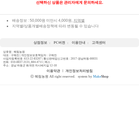
선택하신 상품은 관리자에게 문의하세요.
배송정보 : 50,000원 미만시 4,000원,
지역별
지역별/상품개별배송정책에 따라 변동될 수 있습니다
상점정보
PC버젼
이용안내
고객센터
상호명 : 혜림농원
대표 : 구해진 | 개인정보보호책임자 : 구해진
사업자등록번호 :613-22-83207 | 통신판매업신고번호 : 2017-경남하동-00031
전화 :
010-8837-3131, 884-4711
| 팩스 :
주소 : 경남 하동군 화개면 차시배지길 12-18
이용약관
ㅣ
개인정보처리방침
ⓒ 혜림농원 All right reserved.
system by
Make
Shop