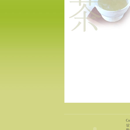
Co
상
하