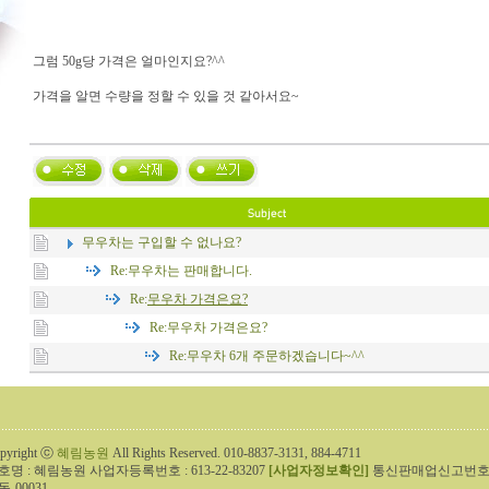
그럼 50g당 가격은 얼마인지요?^^
가격을 알면 수량을 정할 수 있을 것 같아서요~
무우차는 구입할 수 없나요?
Re:
무우차는 판매합니다.
Re:
무우차 가격은요?
Re:
무우차 가격은요?
Re:
무우차 6개 주문하겠습니다~^^
pyright ⓒ
혜림농원
All Rights Reserved. 010-8837-3131, 884-4711
호명 : 혜림농원 사업자등록번호 : 613-22-83207
[사업자정보확인]
통신판매업신고번호 : 
동-00031