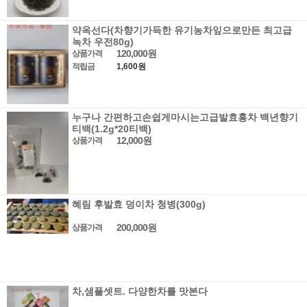
약옥선다(차향기가득한 유기농차잎으로만든 최고급
녹차 우전80g)
120,000원
상품가격
적립금
1,600원
누구나 간편하고손쉽게마시는고급발효홍차 백년향기
티백(1.2g*20티백)
12,000원
상품가격
혜림 후발효 덩이차 청병(300g)
200,000원
상품가격
차,샘플셋트. 다양한차를 맛본다