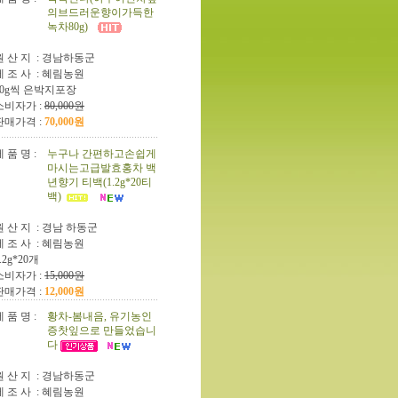
의브드러운향이가득한
녹차80g)
원 산 지 :
경남하동군
제 조 사 :
혜림농원
40g씩 은박지포장
소비자가 :
80,000원
판매가격 :
70,000원
 품 명 :
누구나 간편하고손쉽게
마시는고급발효홍차 백
년향기 티백(1.2g*20티
백)
원 산 지 :
경남 하동군
제 조 사 :
혜림농원
.2g*20개
소비자가 :
15,000원
판매가격 :
12,000원
 품 명 :
황차-봄내음, 유기농인
증찻잎으로 만들었습니
다
원 산 지 :
경남하동군
제 조 사 :
혜림농원