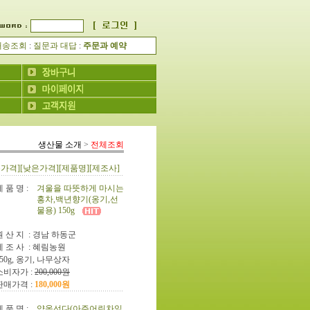
배송조회
:
질문과 대답
:
주문과 예약
생산물 소개
>
전체조회
은가격]
[낮은가격]
[제품명]
[제조사]
 품 명 :
겨울을 따뜻하게 마시는
홍차,백년향기(옹기,선
물용) 150g
원 산 지 :
경남 하동군
제 조 사 :
혜림농원
150g, 옹기, 나무상자
소비자가 :
200,000원
판매가격 :
180,000원
 품 명 :
약옥선다(아주어린차잎