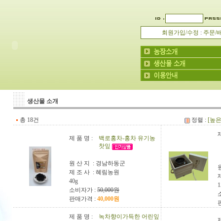
회원가입/수정
:
주문/
생산물 소개
총 18건
정렬 :
[높
제
제 품 명 :
백로홍차-홍차 유기농
찻잎
원 산 지 :
경남하동군
제 조 사 :
혜림농원
40g
소비자가 :
50,000원
판매가격 :
40,000원
제 품 명 :
녹차향이가득한 어린잎
제