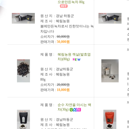
으로만든녹차 80g
원 산 지 :
경남 하동군
제 조 사 :
혜림농원
봄에만든녹차로서 진한맛이나는 녹
차입니다
소비자가 :
60,000원
판매가격 :
50,000원
제
제 품 명 :
혜림농원 잭살(발효엽
차)(80g)
원 산 지 :
경남하동군
제 조 사 :
혜림농원
80g
1
소비자가 :
20,000원
판매가격 :
18,000원
제
제 품 명 :
순수 자연을 마시는 백
차(30g)
원 산 지 :
경남하동군
제 조 사 :
혜림농원