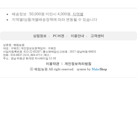
배송정보 : 50,000원 미만시 4,000원,
지역별
지역별/상품개별배송정책에 따라 변동될 수 있습니다
상점정보
PC버젼
이용안내
고객센터
상호명 : 혜림농원
대표 : 구해진 | 개인정보보호책임자 : 구해진
사업자등록번호 :613-22-83207 | 통신판매업신고번호 : 2017-경남하동-00031
전화 :
010-8837-3131, 884-4711
| 팩스 :
주소 : 경남 하동군 화개면 차시배지길 12-18
이용약관
ㅣ
개인정보처리방침
ⓒ 혜림농원 All right reserved.
system by
Make
Shop