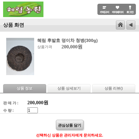
상품 화면
혜림 후발효 덩이차 청병(300g)
200,000원
상품가격
상품 정보
상품 상세보기
상품 리뷰(
)
200,000
원
판 매 가 :
수 량 :
관심상품 담기
선택하신 상품은 관리자에게 문의하세요.