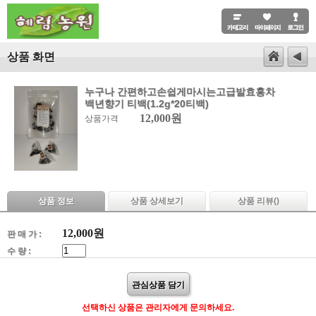
상품 화면
누구나 간편하고손쉽게마시는고급발효홍차
백년향기 티백(1.2g*20티백)
12,000원
상품가격
상품 정보
상품 상세보기
상품 리뷰(
)
12,000
원
판 매 가 :
수 량 :
관심상품 담기
선택하신 상품은 관리자에게 문의하세요.