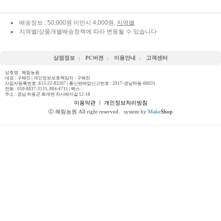
배송정보 : 50,000원 미만시 4,000원,
지역별
지역별/상품개별배송정책에 따라 변동될 수 있습니다
상점정보
PC버젼
이용안내
고객센터
상호명 : 혜림농원
대표 : 구해진 | 개인정보보호책임자 : 구해진
사업자등록번호 :613-22-83207 | 통신판매업신고번호 : 2017-경남하동-00031
전화 :
010-8837-3131, 884-4711
| 팩스 :
주소 : 경남 하동군 화개면 차시배지길 12-18
이용약관
ㅣ
개인정보처리방침
ⓒ 혜림농원 All right reserved.
system by
Make
Shop